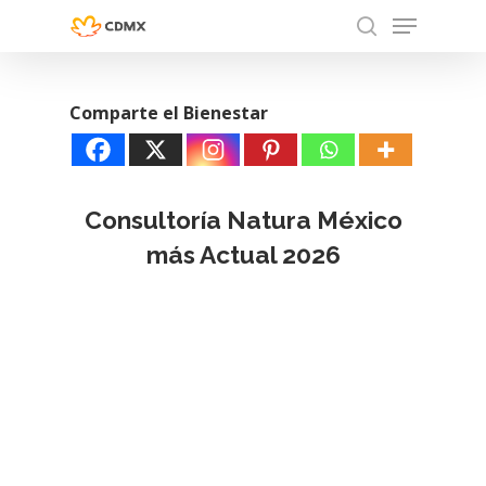
Menu
Skip
search
to
Close
main
Menu
Comparte el Bienestar
content
Consultoría Natura México
más Actual 2026