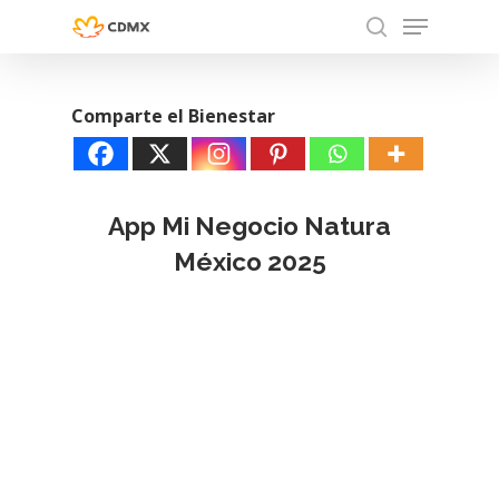
Menu
Skip
search
to
Close
main
Menu
Comparte el Bienestar
content
App Mi Negocio Natura
México 2025